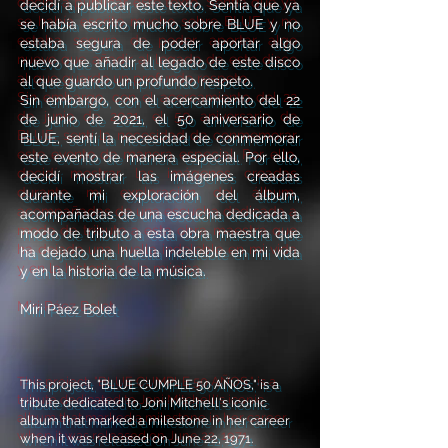
decidí a publicar este texto. Sentía que ya
se había escrito mucho sobre BLUE y no
estaba segura de poder aportar algo
nuevo que añadir al legado de este disco
al que guardo un profundo respeto.
Sin embargo, con el acercamiento del 22
de junio de 2021, el 50 aniversario de
BLUE, sentí la necesidad de conmemorar
este evento de manera especial. Por ello,
decidí mostrar las imágenes creadas
durante mi exploración del álbum,
acompañadas de una escucha dedicada a
modo de tributo a esta obra maestra que
ha dejado una huella indeleble en mi vida
y en la historia de la música.
Miri Páez Bolet
This project, "BLUE CUMPLE 50 AÑOS," is a
tribute dedicated to Joni Mitchell's iconic
album that marked a milestone in her career
when it was released on June 22, 1971.