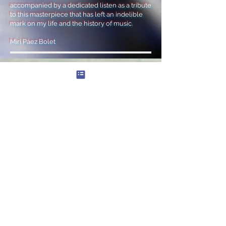
accompanied by a dedicated listen as a tribute
to this masterpiece that has left an indelible
mark on my life and the history of music.
Miri Páez Bolet
OBRAS /
WORKS