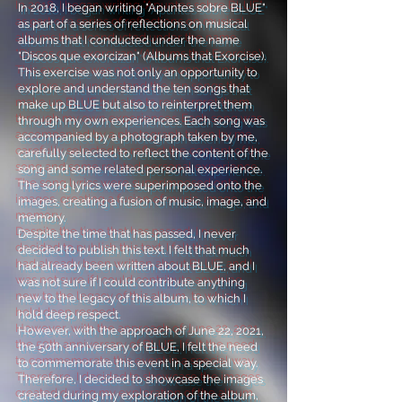
In 2018, I began writing "Apuntes sobre BLUE"
as part of a series of reflections on musical
albums that I conducted under the name
"Discos que exorcizan" (Albums that Exorcise).
This exercise was not only an opportunity to
explore and understand the ten songs that
make up BLUE but also to reinterpret them
through my own experiences. Each song was
accompanied by a photograph taken by me,
carefully selected to reflect the content of the
song and some related personal experience.
The song lyrics were superimposed onto the
images, creating a fusion of music, image, and
memory.
Despite the time that has passed, I never
decided to publish this text. I felt that much
had already been written about BLUE, and I
was not sure if I could contribute anything
new to the legacy of this album, to which I
hold deep respect.
However, with the approach of June 22, 2021,
the 50th anniversary of BLUE, I felt the need
to commemorate this event in a special way.
Therefore, I decided to showcase the images
created during my exploration of the album,