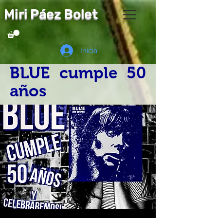
Miri Páez Bolet
Iniciar sesión
BLUE cumple 50
años