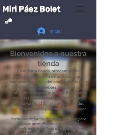
Miri Páez Bolet
Iniciar sesión
Bienvenidos a nuestra
tienda
En nuestra tienda, ofrecemos una
cuidadosa selección de productos que
capturan la esencia del contenido de esta
página: las entrañables Jirallamas y el
cautivador trabajo fotográfico. Explorando
todas las colecciones encontrarás una
amplia variedad de artículos diseñados
para alegrar tu día y embellecer tu hogar.
Puede contactarnos de manera privada para
solicitar otros diseños o impresiones
personalizadas a partir de otras ilustraciones
de las Jirallamas y otras obras fotográficas