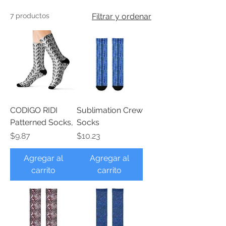
7 productos
Filtrar y ordenar
CODIGO RIDI
Sublimation Crew
Patterned Socks,
Socks
Precio
Precio
$9.87
$10.23
Agregar al
Agregar al
carrito
carrito