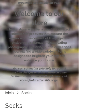
presentes en esta página web.
Welcome to our
store
In our store, we offer a carefully curated
selection of products that capture the
essence of the content of this page: the
endearing Jirallamas and captivating
photography. Exploring all the collections
you will find a wide variety of items
designed to brighten your day and
enhance your home.
You can contact us privately to request
custom designs or prints based on other
Jirallamas illustration or the photographic
works featured on this page.
Inicio
Socks
Socks