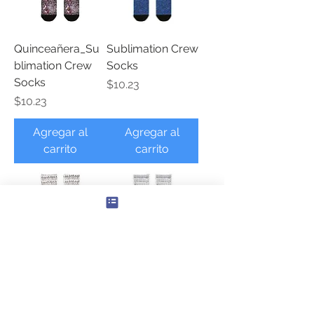
Quinceañera_Su
Sublimation Crew
blimation Crew
Socks
Socks
Precio
$10.23
Precio
$10.23
Agregar al
Agregar al
carrito
carrito
Las censu-
Marifans_ Socks
Sublimation Crew
Precio
$13.28
Socks