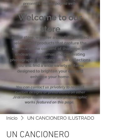
presentes en esta página web.
Welcome to our
store
In our store, we offer a carefully curated
selection of products that capture the
essence of the content of this page: the
endearing Jirallamas and captivating
photography. Exploring all the collections
you will find a wide variety of items
designed to brighten your day and
enhance your home.
You can contact us privately to request
custom designs or prints based on other
Jirallamas illustration or the photographic
works featured on this page.
Inicio
UN CANCIONERO ILUSTRADO
UN CANCIONERO