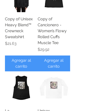
Copy of Unisex
Copy of
Heavy Blend™
Cancionero -
Crewneck
Women’s Flowy
Sweatshirt
Rolled Cuffs
Muscle Tee
Precio
$21.63
Precio
$29.92
Agregar al
Agregar al
carrito
carrito
La
Unisex