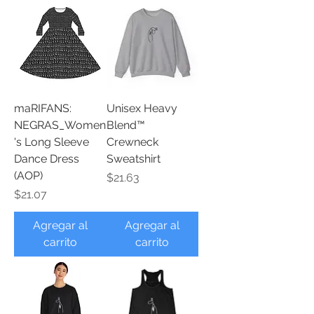
maRIFANS:
Unisex Heavy
NEGRAS_Women
Blend™
's Long Sleeve
Crewneck
Dance Dress
Sweatshirt
(AOP)
Precio
$21.63
Precio
$21.07
Agregar al
Agregar al
carrito
carrito