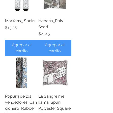
Marifans_ Socks
Habana_Poly
Scarf
Precio
$13.28
Precio
$21.45
Agregar al
Agregar al
carrito
carrito
Popurrí de los
La Sangre me
vendedores_Can
llama_Spun
cionero_Rubber
Polyester Square