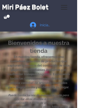
Miri Páez Bolet
Iniciar sesión
Bienvenidos a nuestra
tienda
En nuestra tienda, ofrecemos una
cuidadosa selección de productos que
capturan la esencia del contenido de esta
página: las entrañables Jirallamas y el
cautivador trabajo fotográfico. Explorando
todas las colecciones encontrarás una
amplia variedad de artículos diseñados
para alegrar tu día y embellecer tu hogar.
Puede contactarnos de manera privada para
solicitar otros diseños o impresiones
personalizadas a partir de otras ilustraciones
de las Jirallamas y otras obras fotográficas