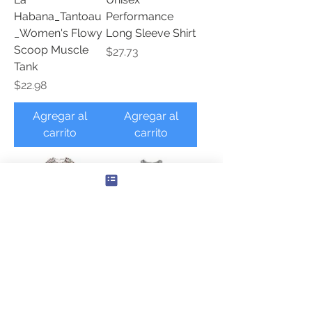
Habana_Tantoau
Performance
_Women's Flowy
Long Sleeve Shirt
Scoop Muscle
Precio
$27.73
Tank
Precio
$22.98
Agregar al
Agregar al
carrito
carrito
Women's Long
cintura
Sleeve Dance
alambre_MTV_W
Dress (AOP)
omen’s Flowy
Rolled Cuffs
Precio
$28.65