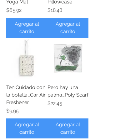
Yoga Mat
Pillowcase
Precio
Precio
$65.92
$18.48
Agregar al
Agregar al
carrito
carrito
Ten Cuidado con
Pero hay una
la botella_Car Air
palma_Poly Scarf
Freshener
Precio
$22.45
Precio
$9.95
Agregar al
Agregar al
carrito
carrito