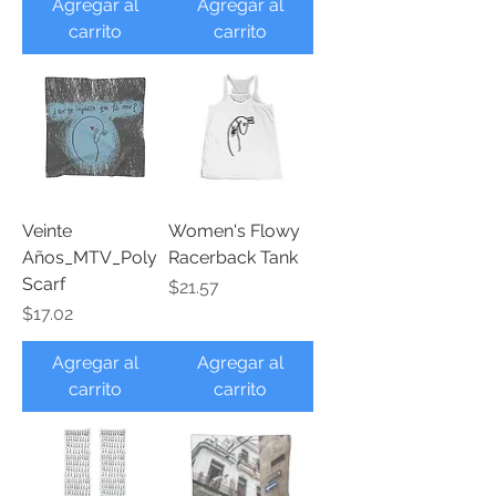
Agregar al
Agregar al
carrito
carrito
Veinte
Women's Flowy
Años_MTV_Poly
Racerback Tank
Scarf
Precio
$21.57
Precio
$17.02
Agregar al
Agregar al
carrito
carrito