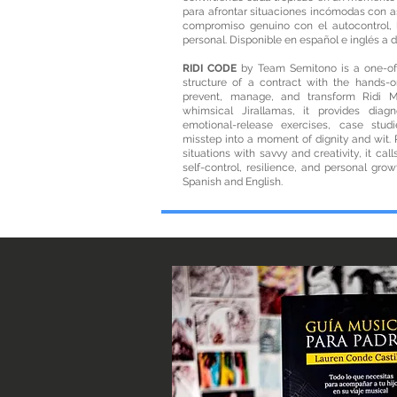
para afrontar situaciones incómodas con ast
compromiso genuino con el autocontrol, l
personal. Disponible en español e inglés a 
RIDI CODE
by Team Semitono is a one-of-
structure of a contract with the hands-o
prevent, manage, and transform Ridi M
whimsical Jirallamas, it provides diag
emotional-release exercises, case stu
misstep into a moment of dignity and wit.
situations with savvy and creativity, it ca
self-control, resilience, and personal gro
Spanish and English.