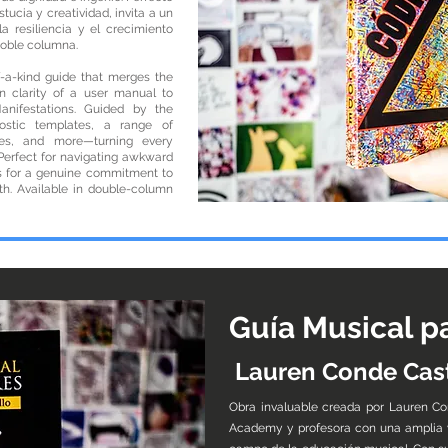
ucia y creatividad, invita a un
a resiliencia y el crecimiento
doble columna.
a-kind guide that merges the
n clarity of a user manual to
anifestations. Guided by the
nostic templates, a range of
dies, and more—turning every
 Perfect for navigating awkward
lls for a genuine commitment to
wth. Available in double-column
Guía Musical p
Lauren Conde Cast
Obra invaluable creada por Lauren Co
Academy y profesora con una amplia y