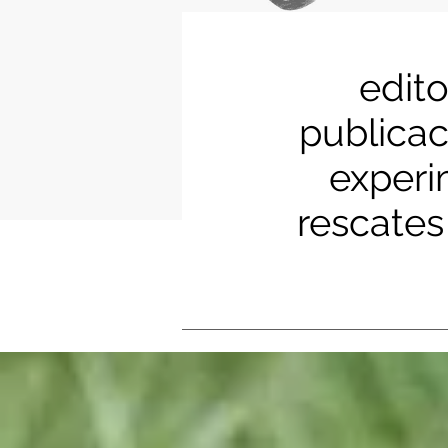
edit
publicac
experim
rescates