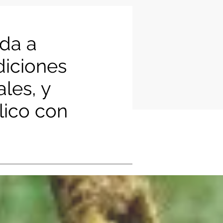
ada a
diciones
ales, y
lico con