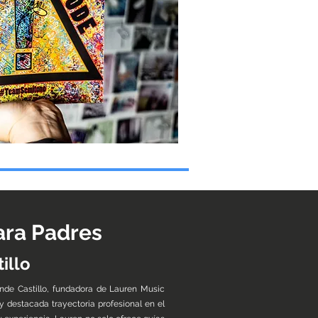
ara Padres
illo
nde Castillo, fundadora de Lauren Music
 destacada trayectoria profesional en el