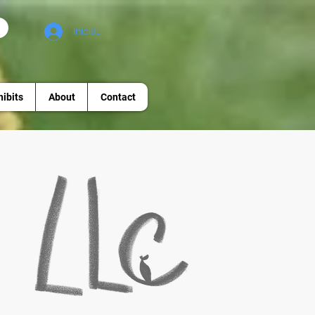
Iniciar sesión
hibits
About
Contact