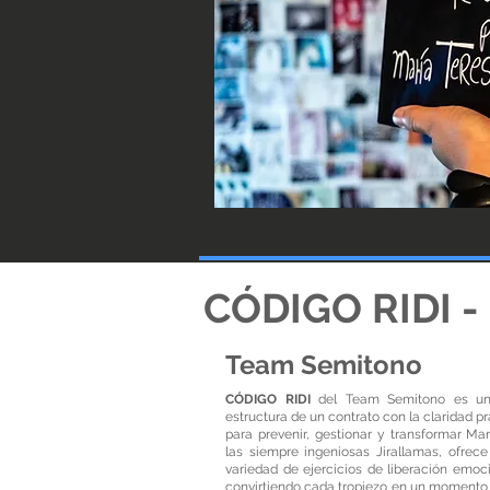
​CÓDIGO RIDI -
Team Semitono
CÓDIGO RIDI
del Team Semitono es un
estructura de un contrato con la claridad p
para prevenir, gestionar y transformar Ma
las siempre ingeniosas Jirallamas, ofrece
variedad de ejercicios de liberación emoc
convirtiendo cada tropiezo en un momento 