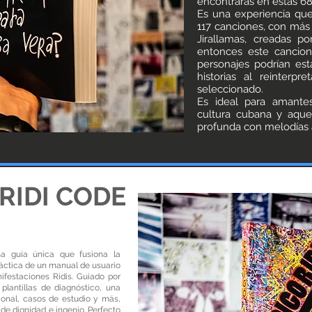
encontrarás en estas 68
Es una experiencia que 
117 canciones, con más 
Jirallamas, creadas p
entonces este cancion
personajes podrían est
historias al reinterpr
seleccionado.
Es ideal para amante
cultura cubana y aqu
profunda con melodías 
 RIDI CODE
a guía única que fusiona la
ráctica de un manual de usuario
nifestaciones Ridis. Guiado por
 plantillas de diagnóstico, una
ional, casos de estudio y más,
de dignidad e ingenio. Perfecto