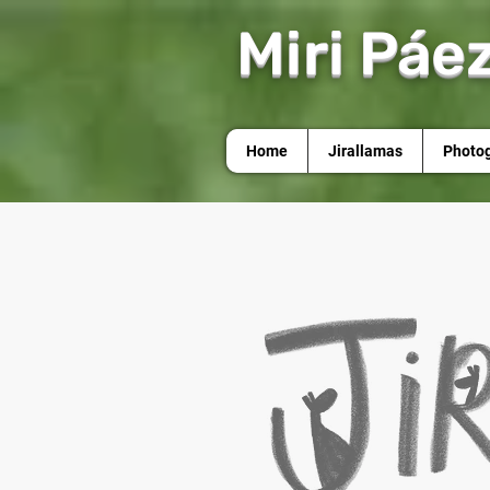
Miri Páe
Home
Jirallamas
Photo