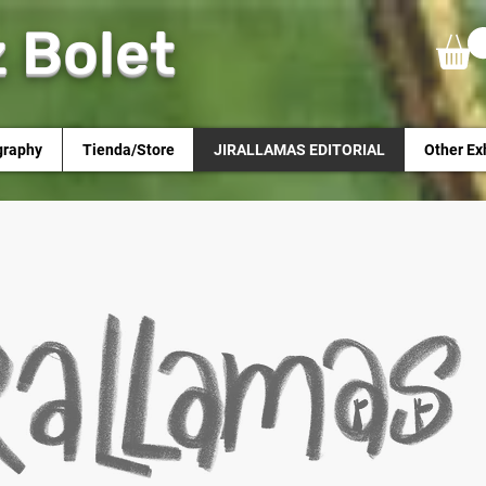
z Bolet
graphy
Tienda/Store
JIRALLAMAS EDITORIAL
Other Ex