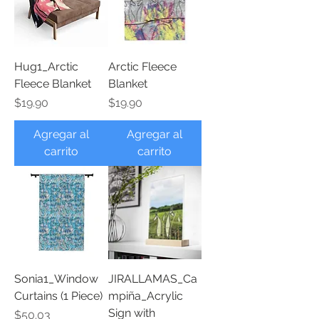
Hug1_Arctic
Arctic Fleece
Fleece Blanket
Blanket
Precio
Precio
$19.90
$19.90
Agregar al
Agregar al
carrito
carrito
Sonia1_Window
JIRALLAMAS_Ca
Curtains (1 Piece)
mpiña_Acrylic
Sign with
Precio
$50.03