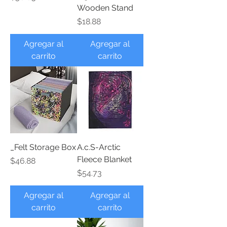
Wooden Stand
Precio
$18.88
Agregar al
Agregar al
carrito
carrito
_Felt Storage Box
A.c.S-Arctic
Fleece Blanket
Precio
$46.88
Precio
$54.73
Agregar al
Agregar al
carrito
carrito