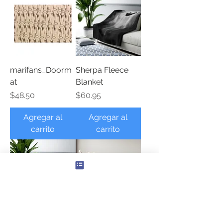
marifans_Doorm
Sherpa Fleece
at
Blanket
Precio
Precio
$48.50
$60.95
Agregar al
Agregar al
carrito
carrito
Sherpa Fleece
Sadness