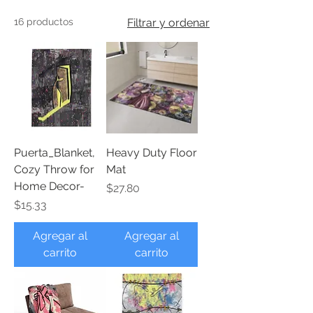
16 productos
Filtrar y ordenar
Puerta_Blanket,
Heavy Duty Floor
Cozy Throw for
Mat
Home Decor-
Precio
$27.80
Precio
$15.33
Agregar al
Agregar al
carrito
carrito