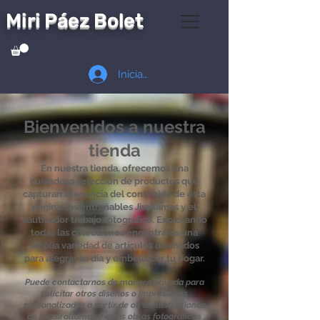
Miri Páez Bolet
Iniciar sesión
Bienvenidos a nuestra
tienda
En nuestra tienda, ofrecemos una
cuidadosa selección de productos que
capturan la esencia del contenido de esta
página: las entrañables Jirallamas y el
cautivador trabajo fotográfico. Explorando
todas las colecciones encontrarás una
amplia variedad de artículos diseñados
para alegrar tu día y embellecer tu hogar.
Puede contactarnos de manera privada para
solicitar otros diseños o impresiones
personalizadas a partir de otras ilustraciones
de las Jirallamas y otras obras fotográficas