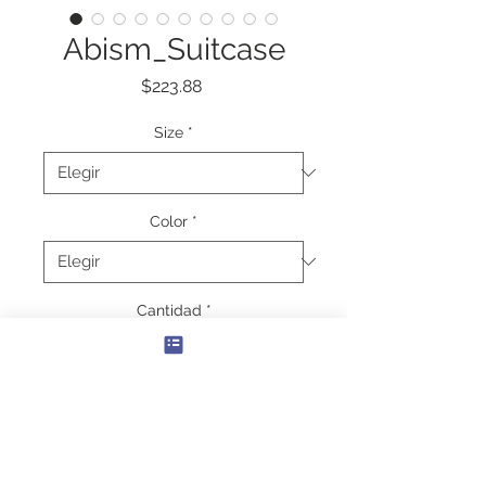
Abism_Suitcase
Precio
$223.88
Size
*
Color
*
Cantidad
*
Agregar al carrito
Traveling is best done in style, and 