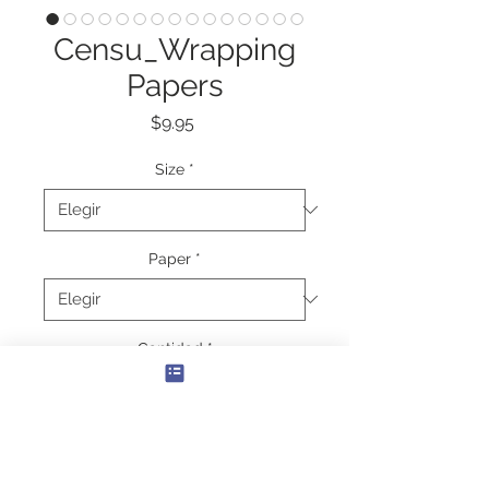
Censu_Wrapping
Papers
Precio
$9.95
Size
*
Paper
*
Cantidad
*
Agregar al carrito