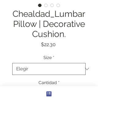
Chealdad_Lumbar
Pillow | Decorative
Cushion.
Precio
$22.30
Size
*
Cantidad
*
Agregar al carrito
20" × 14"