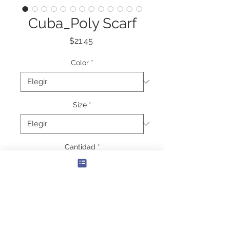
Cuba_Poly Scarf
Precio
$21.45
Color
*
Size
*
Cantidad
*
Agregar al carrito
Made from high quality poly voile 