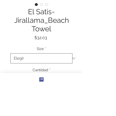
El Satis-
Jirallama_Beach
Towel
Precio
$32.03
Size
*
Cantidad
*
Agregar al carrito
Beach days are always a bliss – 