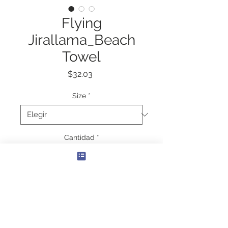
Flying
Jirallama_Beach
Towel
Precio
$32.03
Size
*
Cantidad
*
Agregar al carrito
Beach days are always a bliss – 