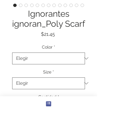
Ignorantes
ignoran_Poly Scarf
Precio
$21.45
Color
*
Size
*
Cantidad
*
Agregar al carrito