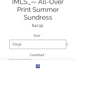
IMLS_— All-Over
Print Summer
Sundress
Precio
$42.99
Size
*
Cantidad
*
Agregar al carrito
XS
S
M
L
XL
2XL
Width (at
19.
20.
21.
22.
23.
24.
bottom hem), in
02
00
02
01
03
02