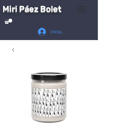
Miri Páez Bolet
Iniciar sesión