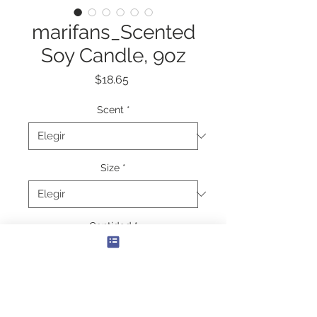
marifans_Scented
Soy Candle, 9oz
Precio
$18.65
Scent
*
Size
*
Cantidad
*
Agregar al carrito