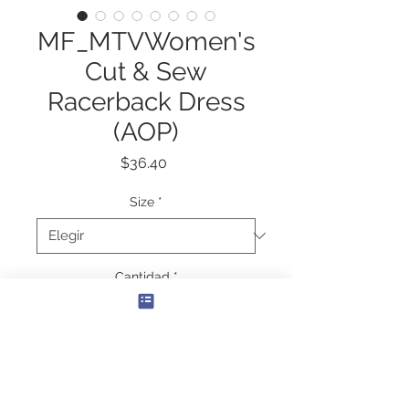
MF_MTVWomen's
Cut & Sew
Racerback Dress
(AOP)
Precio
$36.40
Size
*
Cantidad
*
Agregar al carrito