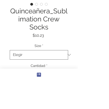
Quinceañera_Subl
imation Crew
Socks
Precio
$10.23
Size
*
Cantidad
*
Agregar al carrito
Comfort and style is the name of 