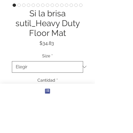
Si la brisa
sutil_Heavy Duty
Floor Mat
Precio
$34.83
Size
*
Cantidad
*
Agregar al carrito
Here to add a touch of character 