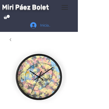
Miri Páez Bolet
Iniciar sesión