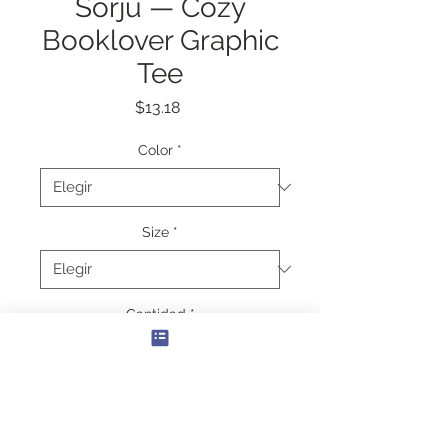
Sorju — Cozy
Booklover Graphic
Tee
Precio
$13.18
Color
*
Size
*
Cantidad
*
Agregar al carrito