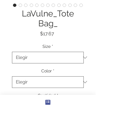
LaVulne_Tote
Bag_
Precio
$17.67
Size
*
Color
*
Cantidad
*
Agregar al carrito