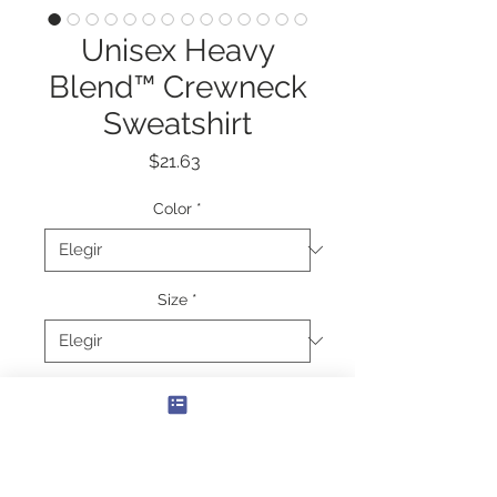
Unisex Heavy
Blend™ Crewneck
Sweatshirt
Precio
$21.63
Color
*
Size
*
Cantidad
*