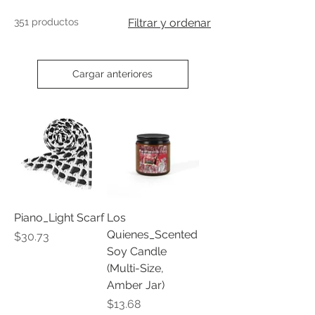
351 productos
Filtrar y ordenar
Cargar anteriores
Piano_Light Scarf
Los
Quienes_Scented
Precio
$30.73
Soy Candle
(Multi-Size,
Amber Jar)
Precio
$13.68