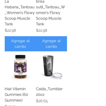
La
brisa
Habana_Tantoau
sutil_Tantoau_W
_Women's Flowy
omen's Flowy
Scoop Muscle
Scoop Muscle
Tank
Tank
Precio
Precio
$22.98
$22.98
Agregar al
Agregar al
carrito
carrito
Hair Vitamin
Caida_Tumbler
Gummies (60
20oz
Gummies)
Precio
$26.65