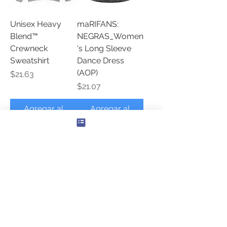
Unisex Heavy
maRIFANS:
Blend™
NEGRAS_Women
Crewneck
's Long Sleeve
Sweatshirt
Dance Dress
(AOP)
Precio
$21.63
Precio
$21.07
Agregar al
Agregar al
carrito
carrito
Unisex
Women's Long
Performance
Sleeve Dance