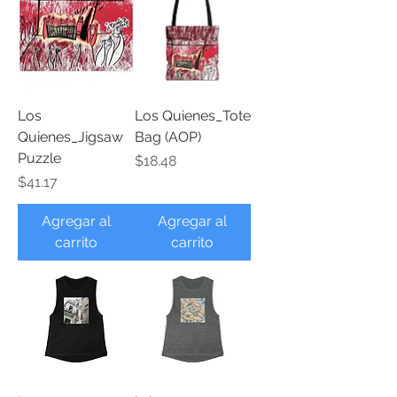
Los
Los Quienes_Tote
Quienes_Jigsaw
Bag (AOP)
Puzzle
Precio
$18.48
Precio
$41.17
Agregar al
Agregar al
carrito
carrito