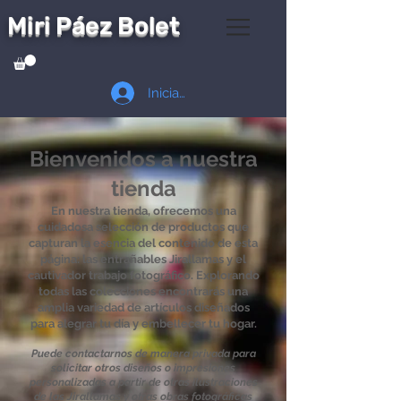
Miri Páez Bolet
Iniciar sesión
Bienvenidos a nuestra
tienda
En nuestra tienda, ofrecemos una
cuidadosa selección de productos que
capturan la esencia del contenido de esta
página: las entrañables Jirallamas y el
cautivador trabajo fotográfico. Explorando
todas las colecciones encontrarás una
amplia variedad de artículos diseñados
para alegrar tu día y embellecer tu hogar.
Puede contactarnos de manera privada para
solicitar otros diseños o impresiones
personalizadas a partir de otras ilustraciones
de las Jirallamas y otras obras fotográficas