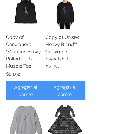
Copy of
Copy of Unisex
Cancionero -
Heavy Blend™
Women’s Flowy
Crewneck
Rolled Cuffs
Sweatshirt
Muscle Tee
Precio
$21.63
Precio
$29.92
Agregar al
Agregar al
carrito
carrito