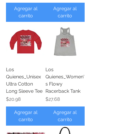
Agregar al
Agregar al
carrito
carrito
Los
Los
Quienes_Unisex
Quienes_Women'
Ultra Cotton
s Flowy
Long Sleeve Tee
Racerback Tank
Precio
Precio
$20.98
$27.68
Agregar al
Agregar al
carrito
carrito