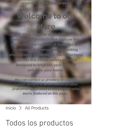
presentes en esta página web.
Welcome to our
store
In our store, we offer a carefully curated
selection of products that capture the
essence of the content of this page: the
endearing Jirallamas and captivating
photography. Exploring all the collections
you will find a wide variety of items
designed to brighten your day and
enhance your home.
You can contact us privately to request
custom designs or prints based on other
Jirallamas illustration or the photographic
works featured on this page.
Inicio
All Products
Todos los productos