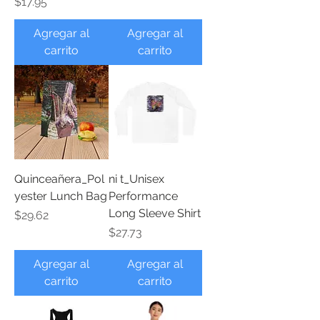
Precio
$17.95
Agregar al
Agregar al
carrito
carrito
Quinceañera_Pol
ni t_Unisex
yester Lunch Bag
Performance
Long Sleeve Shirt
Precio
$29.62
Precio
$27.73
Agregar al
Agregar al
carrito
carrito